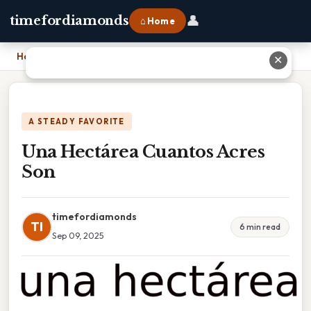
👤
timefordiamonds
⌂ Home
Home
›
Una Hectárea Cuantos Acres Son
✕
A STEADY FAVORITE
Una Hectárea Cuantos Acres
Son
timefordiamonds
TI
6 min read
Sep 09, 2025