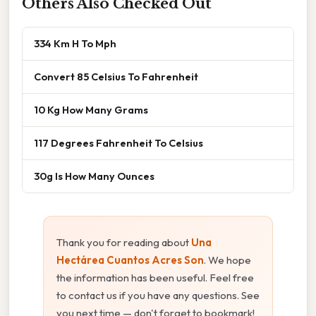
Others Also Checked Out
334 Km H To Mph
Convert 85 Celsius To Fahrenheit
10 Kg How Many Grams
117 Degrees Fahrenheit To Celsius
30g Is How Many Ounces
Thank you for reading about
Una
Hectárea Cuantos Acres Son
. We hope
the information has been useful. Feel free
to contact us if you have any questions. See
you next time — don't forget to bookmark!