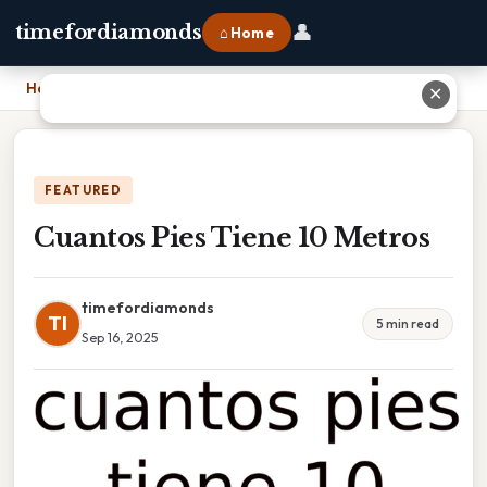
👤
timefordiamonds
⌂ Home
Home
›
Cuantos Pies Tiene 10 Metros
✕
FEATURED
Cuantos Pies Tiene 10 Metros
timefordiamonds
TI
5 min read
Sep 16, 2025